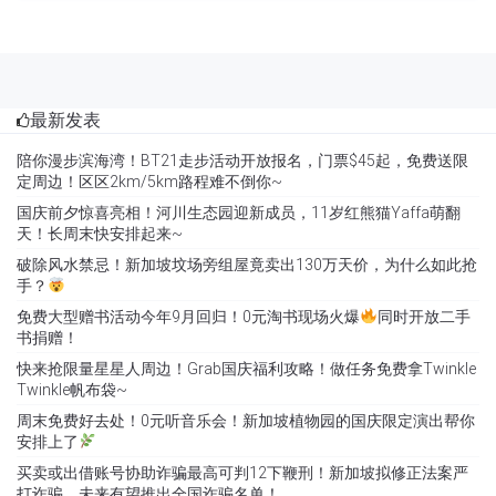
最新发表
陪你漫步滨海湾！BT21走步活动开放报名，门票$45起，免费送限
定周边！区区2km/5km路程难不倒你~
国庆前夕惊喜亮相！河川生态园迎新成员，11岁红熊猫Yaffa萌翻
天！长周末快安排起来~
破除风水禁忌！新加坡坟场旁组屋竟卖出130万天价，为什么如此抢
手？
免费大型赠书活动今年9月回归！0元淘书现场火爆
同时开放二手
书捐赠！
快来抢限量星星人周边！Grab国庆福利攻略！做任务免费拿Twinkle
Twinkle帆布袋~
周末免费好去处！0元听音乐会！新加坡植物园的国庆限定演出帮你
安排上了
买卖或出借账号协助诈骗最高可判12下鞭刑！新加坡拟修正法案严