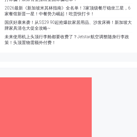
打诈骗，未来有望推出全国诈骗名单！
2026最新《新加坡米其林指南》全名单！3家顶级餐厅稳坐三星，6
家餐馆新晋一星！中餐势力崛起！吃货快打卡！
国庆好康来袭！从S$29.90起抢爆款家居用品、沙发床褥！新加坡大
牌家具清仓大促全攻略~
未来使用机上头顶行李舱都要收费了？Jetstar航空调整随身行李政
策！头顶置物需额外付费！