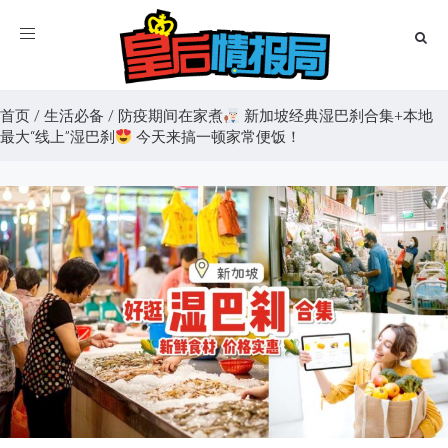
Toggle
navigation
首页
/
生活必备
/
防疫期间在家煮
新加坡经典湿巴刹合集+本地
最大“线上”湿巴刹
今天来搞一顿家常便饭！