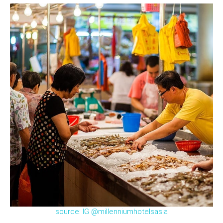
source: IG @millenniumhotelsasia