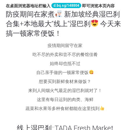
d.bq.sg/148804
在桌面浏览器地址栏输入
即可浏览本页内容
防疫期间在家煮
新加坡经典湿巴刹
合集+本地最大“线上”湿巴刹
今天来
搞一顿家常便饭！
疫情期间留守在家
吃不尽的外卖和尝不尽的餐馆佳肴
始终却也抵不过
自己亲手做的一顿家常便饭
想要买到新鲜食材来做饭？
来到人间烟火气最足的湿巴刹就对了！
这里有每日运到的肉类、海鲜
蔬菜和水果等多种食材都能在这里找到
线上湿巴刹::TADA Fresh Market