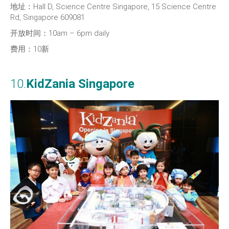
地址：Hall D,
Science Centre Singapore, 15 Science Centre
Rd, Singapore 609081
开放时间：10am – 6pm daily
费用：10新
10.
KidZania Singapore