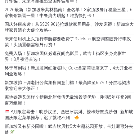
打诈骗，未来有望推出全国诈骗名单！
2026最新《新加坡米其林指南》全名单！3家顶级餐厅稳坐三星，6
家餐馆新晋一星！中餐势力崛起！吃货快打卡！
国庆好康来袭！从S$29.90起抢爆款家居用品、沙发床褥！新加坡大
牌家具清仓大促全攻略~
未来使用机上头顶行李舱都要收费了？Jetstar航空调整随身行李政
策！头顶置物需额外付费！
免费入场！新加坡国庆必逛夜间光影展，武吉士街区变身光影世
界！8月夜游首选！
终于等到啦！新加坡网红蛋糕Hej Cake首家商场店来了，4大开业福
利全攻略！
新加坡拟下调老旧公寓集售同意门槛！最高降至65%！分层地契法
案将迎来大修正！
离地铁远又怎样？榜鹅北岸凭借无敌海景等优势，刚满5年狂卖9间
百万组屋！
8月限定暴击！叻沙汉堡、叁巴冰淇淋、辣椒螃蟹流沙包…新加坡
国庆限定菜单推荐，迟了就吃不到！
新加坡又有新公园啦！武吉坎贝拉5大主题花园开放，带娃遛弯好去
处