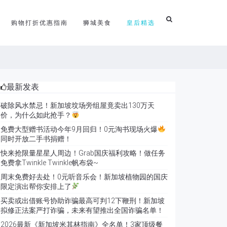
购物打折优惠指南
狮城美食
皇后精选
最新发表
破除风水禁忌！新加坡坟场旁组屋竟卖出130万天
价，为什么如此抢手？
免费大型赠书活动今年9月回归！0元淘书现场火爆
同时开放二手书捐赠！
快来抢限量星星人周边！Grab国庆福利攻略！做任务
免费拿Twinkle Twinkle帆布袋~
周末免费好去处！0元听音乐会！新加坡植物园的国庆
限定演出帮你安排上了
买卖或出借账号协助诈骗最高可判12下鞭刑！新加坡
拟修正法案严打诈骗，未来有望推出全国诈骗名单！
2026最新《新加坡米其林指南》全名单！3家顶级餐