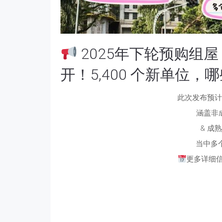
2025年下轮预购组屋
开！5,400 个新单位
此次发布预计推
涵盖
非成
& 成熟
当中多
更多详细信