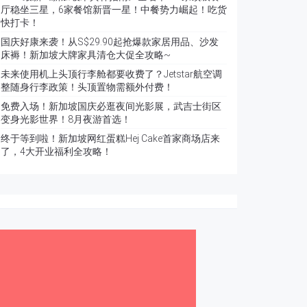
厅稳坐三星，6家餐馆新晋一星！中餐势力崛起！吃货
快打卡！
国庆好康来袭！从S$29.90起抢爆款家居用品、沙发
床褥！新加坡大牌家具清仓大促全攻略~
未来使用机上头顶行李舱都要收费了？Jetstar航空调
整随身行李政策！头顶置物需额外付费！
免费入场！新加坡国庆必逛夜间光影展，武吉士街区
变身光影世界！8月夜游首选！
终于等到啦！新加坡网红蛋糕Hej Cake首家商场店来
了，4大开业福利全攻略！