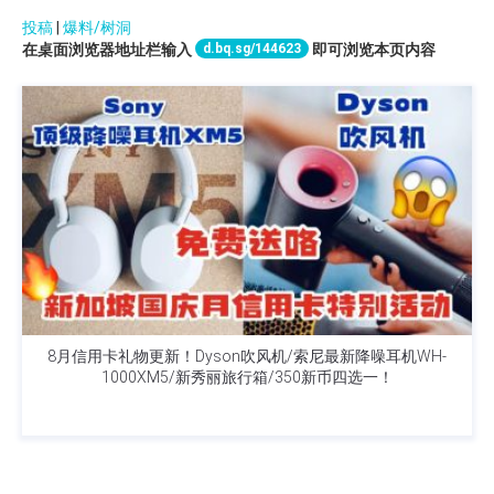
8月信用卡礼物更新！Dyson吹风机/索尼最新降噪耳机WH-
1000XM5/新秀丽旅行箱/350新币四选一！
最新发表
陪你漫步滨海湾！BT21走步活动开放报名，门票$45起，免费送限
定周边！区区2km/5km路程难不倒你~
国庆前夕惊喜亮相！河川生态园迎新成员，11岁红熊猫Yaffa萌翻
天！长周末快安排起来~