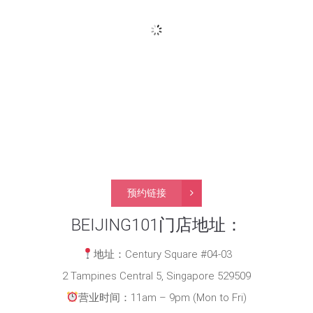
预约链接
BEIJING101门店地址：
地址：Century Square #04-03
2 Tampines Central 5, Singapore 529509
营业时间：11am – 9pm (Mon to Fri)
10am – 7pm (Sat, Sun and Public Holidays)
地址：Northpoint City (North Wing) #03-27
930 Yishun Ave 2 (near Yishun MRT)
营业时间：11am – 9pm (Mon to Fri)
10am – 7pm (Sat, Sun and Public Holidays)