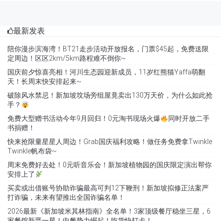
破除风水禁忌！新加坡坟场旁组屋竟卖出130万天价，为什么如此抢
手？
免费大型赠书活动今年9月回归！0元淘书现场火爆
同时开放二手
书捐赠！
快来抢限量星星人周边！Grab国庆福利攻略！做任务免费拿Twinkle
Twinkle帆布袋~
周末免费好去处！0元听音乐会！新加坡植物园的国庆限定演出帮你
安排上了
买卖或出借账号协助诈骗最高可判12下鞭刑！新加坡拟修正法案严
打诈骗，未来有望推出全国诈骗名单！
2026最新《新加坡米其林指南》全名单！3家顶级餐厅稳坐三星，6
家餐馆新晋一星！中餐势力崛起！吃货快打卡！
国庆好康来袭！从S$29.90起抢爆款家居用品、沙发床褥！新加坡大
牌家具清仓大促全攻略~
未来使用机上头顶行李舱都要收费了？Jetstar航空调整随身行李政
策！头顶置物需额外付费！