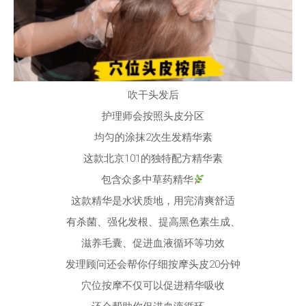
均匀的涂抹2次生发精华素
这款北京101的独特配方精华素
包含众多中草药精华
这款精华是水状质地，用完清爽舒适
有杀菌、强化发根、提高黑色素生成、
滋养毛囊、促进血液循环等功效
发理顾问还会帮你仔细按摩头皮20分钟
穴位按摩不仅可以促进精华吸收
还会帮助你促进血液循环、
调理气血、缓解压力等等
而且超舒服诶！
小编表示都要睡着了～