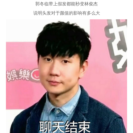
郭冬临带上假发都能秒变林俊杰
说明头发对于颜值的影响有多么大