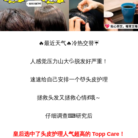
🔥最近天气🔥冷热交替☔
人感觉压力山大💦脱发好严重！
速速给自己安排一个💆头皮护理
拯救头发又拯救心情💃哦～
仔细调查⌨研究后
皇后选中了头皮护理人气超高的 Topp Care！