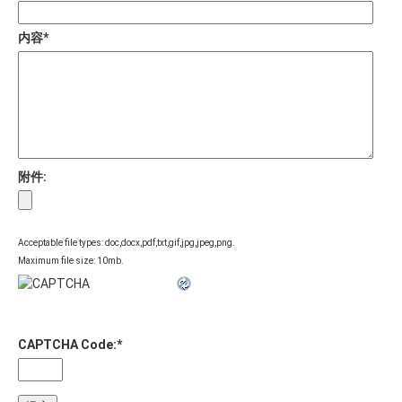
内容
*
附件:
Acceptable file types: doc,docx,pdf,txt,gif,jpg,jpeg,png.
Maximum file size: 10mb.
CAPTCHA Code:
*