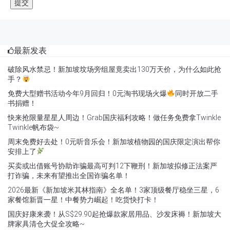
最新发表
破除风水禁忌！新加坡坟场旁组屋竟卖出130万天价，为什么如此抢
手？
免费大型赠书活动今年9月回归！0元淘书现场火爆
同时开放二手
书捐赠！
快来抢限量星星人周边！Grab国庆福利攻略！做任务免费拿Twinkle
Twinkle帆布袋~
周末免费好去处！0元听音乐会！新加坡植物园的国庆限定演出帮你
安排上了
买卖或出借账号协助诈骗最高可判12下鞭刑！新加坡拟修正法案严
打诈骗，未来有望推出全国诈骗名单！
2026最新《新加坡米其林指南》全名单！3家顶级餐厅稳坐三星，6
家餐馆新晋一星！中餐势力崛起！吃货快打卡！
国庆好康来袭！从S$29.90起抢爆款家居用品、沙发床褥！新加坡大
牌家具清仓大促全攻略~