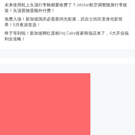
未来使用机上头顶行李舱都要收费了？Jetstar航空调整随身行李政
策！头顶置物需额外付费！
免费入场！新加坡国庆必逛夜间光影展，武吉士街区变身光影世
界！8月夜游首选！
终于等到啦！新加坡网红蛋糕Hej Cake首家商场店来了，4大开业福
利全攻略！