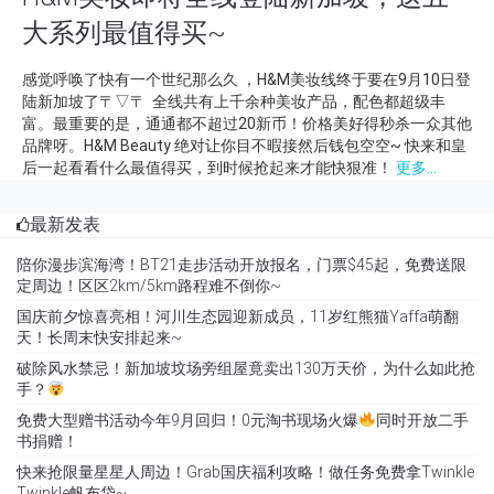
大系列最值得买~
感觉呼唤了快有一个世纪那么久 ，H&M美妆线终于要在9月10日登
陆新加坡了〒▽〒 全线共有上千余种美妆产品，配色都超级丰
富。最重要的是，通通都不超过20新币！价格美好得秒杀一众其他
品牌呀。H&M Beauty 绝对让你目不暇接然后钱包空空~ 快来和皇
后一起看看什么最值得买，到时候抢起来才能快狠准！
更多...
最新发表
陪你漫步滨海湾！BT21走步活动开放报名，门票$45起，免费送限
定周边！区区2km/5km路程难不倒你~
国庆前夕惊喜亮相！河川生态园迎新成员，11岁红熊猫Yaffa萌翻
天！长周末快安排起来~
破除风水禁忌！新加坡坟场旁组屋竟卖出130万天价，为什么如此抢
手？
免费大型赠书活动今年9月回归！0元淘书现场火爆
同时开放二手
书捐赠！
快来抢限量星星人周边！Grab国庆福利攻略！做任务免费拿Twinkle
Twinkle帆布袋~