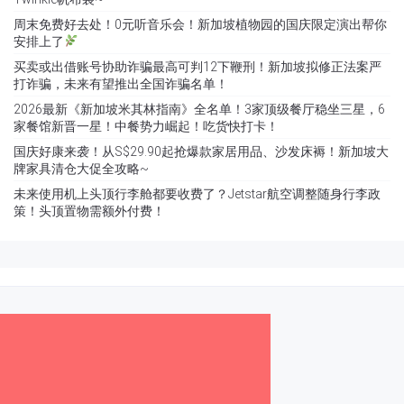
周末免费好去处！0元听音乐会！新加坡植物园的国庆限定演出帮你
安排上了
买卖或出借账号协助诈骗最高可判12下鞭刑！新加坡拟修正法案严
打诈骗，未来有望推出全国诈骗名单！
2026最新《新加坡米其林指南》全名单！3家顶级餐厅稳坐三星，6
家餐馆新晋一星！中餐势力崛起！吃货快打卡！
国庆好康来袭！从S$29.90起抢爆款家居用品、沙发床褥！新加坡大
牌家具清仓大促全攻略~
未来使用机上头顶行李舱都要收费了？Jetstar航空调整随身行李政
策！头顶置物需额外付费！