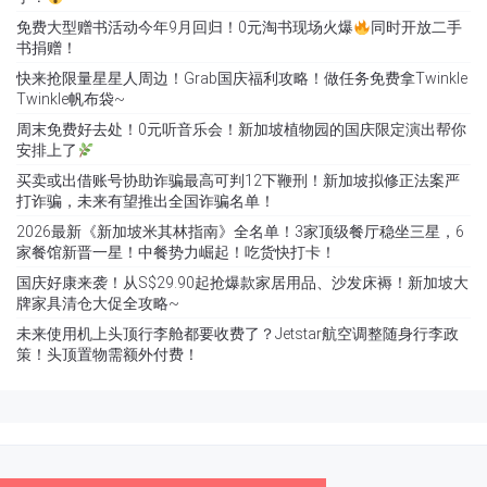
免费大型赠书活动今年9月回归！0元淘书现场火爆
同时开放二手
书捐赠！
快来抢限量星星人周边！Grab国庆福利攻略！做任务免费拿Twinkle
Twinkle帆布袋~
周末免费好去处！0元听音乐会！新加坡植物园的国庆限定演出帮你
安排上了
买卖或出借账号协助诈骗最高可判12下鞭刑！新加坡拟修正法案严
打诈骗，未来有望推出全国诈骗名单！
2026最新《新加坡米其林指南》全名单！3家顶级餐厅稳坐三星，6
家餐馆新晋一星！中餐势力崛起！吃货快打卡！
国庆好康来袭！从S$29.90起抢爆款家居用品、沙发床褥！新加坡大
牌家具清仓大促全攻略~
未来使用机上头顶行李舱都要收费了？Jetstar航空调整随身行李政
策！头顶置物需额外付费！