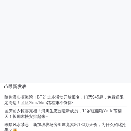
最新发表
陪你漫步滨海湾！BT21走步活动开放报名，门票$45起，免费送限
定周边！区区2km/5km路程难不倒你~
国庆前夕惊喜亮相！河川生态园迎新成员，11岁红熊猫Yaffa萌翻
天！长周末快安排起来~
破除风水禁忌！新加坡坟场旁组屋竟卖出130万天价，为什么如此抢
手？