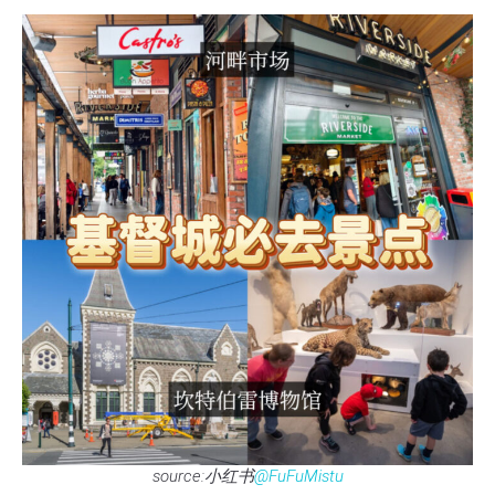
source:小红书
@FuFuMistu