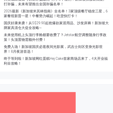
打诈骗，未来有望推出全国诈骗名单！
2026最新《新加坡米其林指南》全名单！3家顶级餐厅稳坐三星，6
家餐馆新晋一星！中餐势力崛起！吃货快打卡！
国庆好康来袭！从S$29.90起抢爆款家居用品、沙发床褥！新加坡大
牌家具清仓大促全攻略~
未来使用机上头顶行李舱都要收费了？Jetstar航空调整随身行李政
策！头顶置物需额外付费！
免费入场！新加坡国庆必逛夜间光影展，武吉士街区变身光影世
界！8月夜游首选！
终于等到啦！新加坡网红蛋糕Hej Cake首家商场店来了，4大开业福
利全攻略！