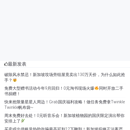
最新发表
破除风水禁忌！新加坡坟场旁组屋竟卖出130万天价，为什么如此抢
手？
免费大型赠书活动今年9月回归！0元淘书现场火爆
同时开放二手
书捐赠！
快来抢限量星星人周边！Grab国庆福利攻略！做任务免费拿Twinkle
Twinkle帆布袋~
周末免费好去处！0元听音乐会！新加坡植物园的国庆限定演出帮你
安排上了
买卖或出借账号协助诈骗最高可判12下鞭刑！新加坡拟修正法案严