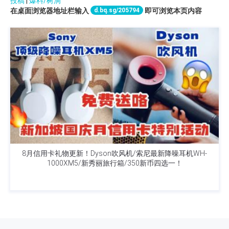
投稿
|
爆料/树洞
d.bq.sg/205794
在桌面浏览器地址栏输入
即可浏览本页内容
8月信用卡礼物更新！Dyson吹风机/索尼最新降噪耳机WH-
1000XM5/新秀丽旅行箱/350新币四选一！