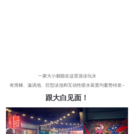
一家大小都能在这里游泳玩水
有滑梯、漩涡池、巨型泳池和互动性喷水装置均蓄势待发~
跟大白见面！