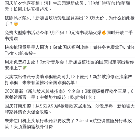
国庆前夕惊喜亮相！河川生态园迎新成员，11岁红熊猫Yaffa萌翻
天！长周末快安排起来~
破除风水禁忌！新加坡坟场旁组屋竟卖出130万天价，为什么如此抢
手？
免费大型赠书活动今年9月回归！0元淘书现场火爆
同时开放二手
书捐赠！
快来抢限量星星人周边！Grab国庆福利攻略！做任务免费拿Twinkle
Twinkle帆布袋~
周末免费好去处！0元听音乐会！新加坡植物园的国庆限定演出帮你
安排上了
买卖或出借账号协助诈骗最高可判12下鞭刑！新加坡拟修正法案严
打诈骗，未来有望推出全国诈骗名单！
2026最新《新加坡米其林指南》全名单！3家顶级餐厅稳坐三星，6
家餐馆新晋一星！中餐势力崛起！吃货快打卡！
国庆好康来袭！从S$29.90起抢爆款家居用品、沙发床褥！新加坡大
牌家具清仓大促全攻略~
未来使用机上头顶行李舱都要收费了？Jetstar航空调整随身行李政
策！头顶置物需额外付费！