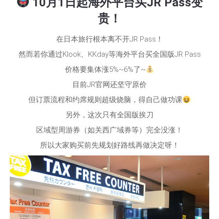
10月1日起海外平台买JR Pass变
贵！
在日本旅行根本离不开JR Pass！
然而若你通过Klook、KKday等海外平台买全国版JR Pass
价格要集体涨5%~6%了~
目前JR官网还坚守原价
但订票流程和约席规则超级烧脑，得自己做功课
另外，这次只有全国版挨刀
区域型周游券（如关西广域券等）完全没涨！
所以大家购买前先规划好路线再做决定呀！