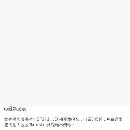
最新发表
陪你漫步滨海湾！BT21走步活动开放报名，门票$45起，免费送限
定周边！区区2km/5km路程难不倒你~