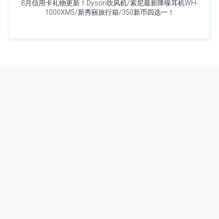
8月信用卡礼物更新！Dyson吹风机/索尼最新降噪耳机WH-
1000XM5/新秀丽旅行箱/350新币四选一！