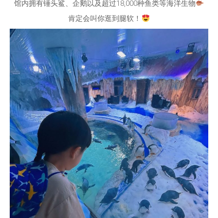
馆内拥有锤头鲨、企鹅以及超过18,000种鱼类等海洋生物
肯定会叫你逛到腿软！