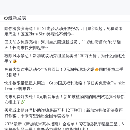
最新发表
陪你漫步滨海湾！BT21走步活动开放报名，门票$45起，免费送限
定周边！区区2km/5km路程难不倒你~
国庆前夕惊喜亮相！河川生态园迎新成员，11岁红熊猫Yaffa萌翻
天！长周末快安排起来~
破除风水禁忌！新加坡坟场旁组屋竟卖出130万天价，为什么如此抢
手？
免费大型赠书活动今年9月回归！0元淘书现场火爆
同时开放二手
书捐赠！
快来抢限量星星人周边！Grab国庆福利攻略！做任务免费拿Twinkle
Twinkle帆布袋~
周末免费好去处！0元听音乐会！新加坡植物园的国庆限定演出帮你
安排上了
买卖或出借账号协助诈骗最高可判12下鞭刑！新加坡拟修正法案严
打诈骗，未来有望推出全国诈骗名单！
2026最新《新加坡米其林指南》全名单！3家顶级餐厅稳坐三星，6
家餐馆新晋一星！中餐势力崛起！吃货快打卡！