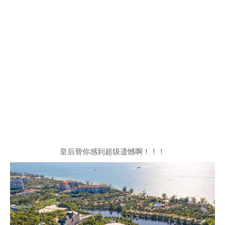
皇后替你感到超级遗憾啊！！！