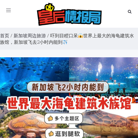
Toggle
navigation
首页
/
新加坡周边旅游
/
吓到目瞪口呆
世界上最大的海龟建筑水
族馆，新加坡飞去2小时内能到