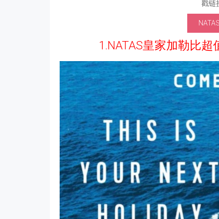
戳链
NAT
1.NATAS皇家加勒比