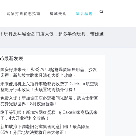
购物打折优惠指南
狮城美食
皇后精选
越划算！玩具反斗城全岛门店大促，超多半价玩具，带娃逛
最新发表
国庆好康来袭！从S$29.90起抢爆款家居用品、沙发
床褥！新加坡大牌家具清仓大促全攻略~
未来使用机上头顶行李舱都要收费了？Jetstar航空调
整随身行李政策！头顶置物需额外付费！
免费入场！新加坡国庆必逛夜间光影展，武吉士街区
变身光影世界！8月夜游首选！
终于等到啦！新加坡网红蛋糕Hej Cake首家商场店来
了，4大开业福利全攻略！
新加坡拟下调老旧公寓集售同意门槛！最高降至
65%！分层地契法案将迎来大修正！