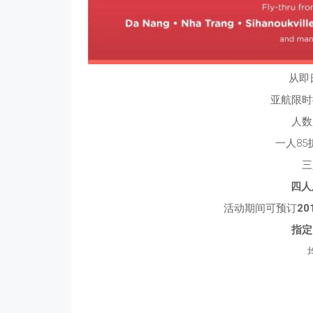
从即
亚航限时
人数
一人85
三
四人
活动期间可预订
20
指定