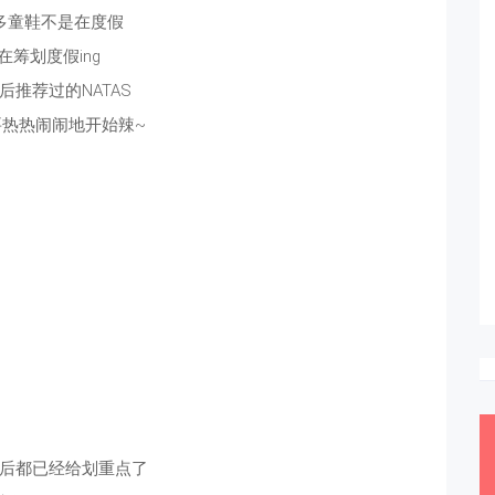
多童鞋不是在度假
在筹划度假ing
后推荐过的NATAS
热热闹闹地开始辣~
后都已经给划重点了