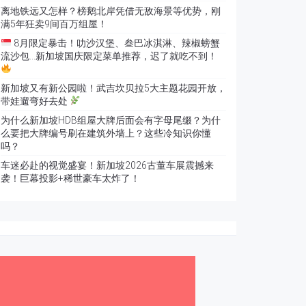
离地铁远又怎样？榜鹅北岸凭借无敌海景等优势，刚
满5年狂卖9间百万组屋！
8月限定暴击！叻沙汉堡、叁巴冰淇淋、辣椒螃蟹
流沙包…新加坡国庆限定菜单推荐，迟了就吃不到！
新加坡又有新公园啦！武吉坎贝拉5大主题花园开放，
带娃遛弯好去处
为什么新加坡HDB组屋大牌后面会有字母尾缀？为什
么要把大牌编号刷在建筑外墙上？这些冷知识你懂
吗？
车迷必赴的视觉盛宴！新加坡2026古董车展震撼来
袭！巨幕投影+稀世豪车太炸了！