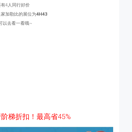
还有4人同行好价
，皇家加勒比的展位为
4H43
可以去看一看哦~
伴出行阶梯折扣！最高省45%