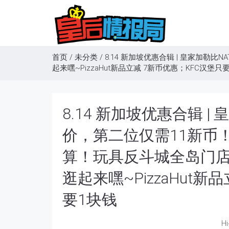
首页
/
未分类
/
8.14 新加坡优惠合辑 | 皇家加
起来嘿~PizzaHut新品立减 7新币优惠；KFC汉堡只
8.14 新加坡优惠合辑 |
价，第二位仅需11新币
算！玩具反斗城全岛门
逛起来嘿~PizzaHut新
要1块钱
H