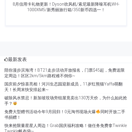
8月信用卡礼物更新！Dyson吹风机/索尼最新降噪耳机WH-
1000XM5/新秀丽旅行箱/350新币四选一！
最新发表
陪你漫步滨海湾！BT21走步活动开放报名，门票$45起，免费送限
定周边！区区2km/5km路程难不倒你~
国庆前夕惊喜亮相！河川生态园迎新成员，11岁红熊猫Yaffa萌翻
天！长周末快安排起来~
破除风水禁忌！新加坡坟场旁组屋竟卖出130万天价，为什么如此抢
手？
免费大型赠书活动今年9月回归！0元淘书现场火爆
同时开放二手
书捐赠！
快来抢限量星星人周边！Grab国庆福利攻略！做任务免费拿Twinkle
Twinkle帆布袋~