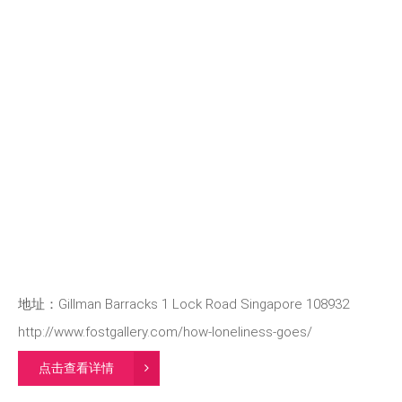
地址：Gillman Barracks 1 Lock Road Singapore 108932
http://www.fostgallery.com/how-loneliness-goes/
点击查看详情